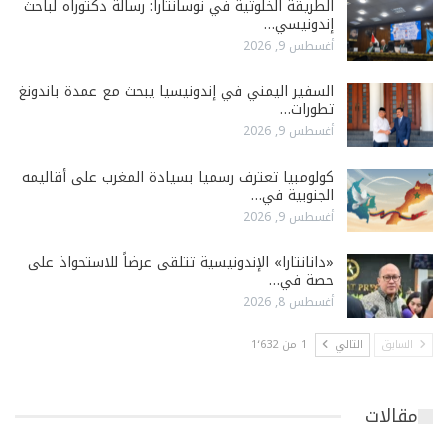
الطريقة الخلوتية في نوسانتارا: رسالة دكتوراه لباحث
إندونيسي…
أغسطس 9, 2026
السفير اليمني في إندونيسيا يبحث مع عمدة باندونغ
تطورات…
أغسطس 9, 2026
كولومبيا تعترف رسميا بسيادة المغرب على أقاليمه
الجنوبية في…
أغسطس 9, 2026
«دانانتارا» الإندونيسية تتلقى عرضاً للاستحواذ على
حصة في…
أغسطس 8, 2026
السابق
التالي
1 من 1٬632
مقالات