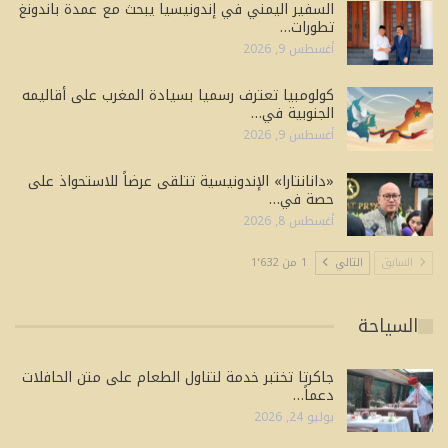
السفير اليمني في إندونيسيا يبحث مع عمدة باندونغ
تطورات…
أغسطس 9, 2026
كولومبيا تعترف رسميا بسيادة المغرب على أقاليمه
الجنوبية في…
أغسطس 9, 2026
«دانانتارا» الإندونيسية تتلقى عرضاً للاستحواذ على
حصة في…
أغسطس 8, 2026
السابق
التالي
1 من 1٬632
السياحة
جاكرتا تختبر خدمة لتناول الطعام على متن الحافلات
دعماً…
يوليو 24, 2026