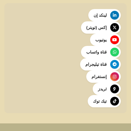
لينكد إن
إكس (تويتر)
يوتيوب
قناة واتساب
قناة تيليجرام
إنستغرام
ثريدز
تيك توك