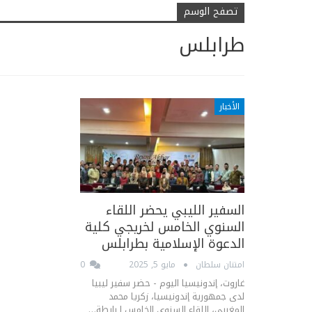
تصفح الوسم
طرابلس
الأخبار
السفير الليبي يحضر اللقاء
السنوي الخامس لخريجي كلية
الدعوة الإسلامية بطرابلس
امتنان سلطان
مايو 5, 2025
0
غاروت، إندونيسيا اليوم - حضر سفير ليبيا
لدى جمهورية إندونيسيا، زكريا محمد
المغربي، اللقاء السنوي الخامس لـرابطة…