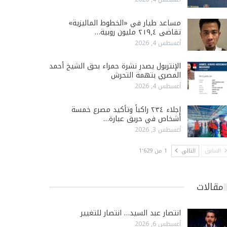
مساعد طيار في «الخطوط الماليزية»
تقاضى ٢١٩٫٤ مليون روبية…
أغسطس 4, 2026
الإنتربول يصدر نشرة حمراء بحق الشيخ أحمد
المصري بتهمة التحرش
أغسطس 4, 2026
إجلاء ٢٣٤ راكباً وتأكيد مصرع خمسة
أشخاص في حريق عبارة…
أغسطس 3, 2026
السابق
التالي
1 من 1٬629
مقالات
انتصار عبد السيد… انتصار للتغيير
أغسطس 6, 2026