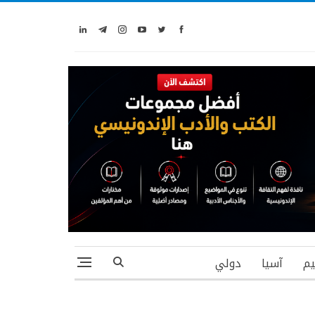
يم
آسيا
دولي