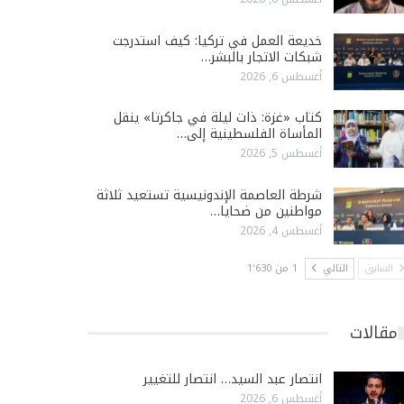
خديعة العمل في تركيا: كيف استدرجت
شبكات الاتجار بالبشر…
أغسطس 6, 2026
كتاب «غزة: ذات ليلة في جاكرتا» ينقل
المأساة الفلسطينية إلى…
أغسطس 5, 2026
شرطة العاصمة الإندونيسية تستعيد ثلاثة
مواطنين من ضحايا…
أغسطس 4, 2026
السابق
التالي
1 من 1٬630
مقالات
انتصار عبد السيد… انتصار للتغيير
أغسطس 6, 2026