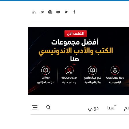
يم
آسيا
دولي