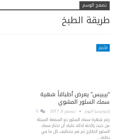
تصفح الوسم
طريقة الطبخ
الأخبار
“بيبيس” يعرض أطباقاً شهية
سمك السلور المشوي
إندونيسيا اليوم
ديسمبر 6, 2017
0
رغم شهرة سمك السلور ذو السمعة السيئة
من حيث رائحته لذلك عليك أن تختار سمك
السلور الطازج ثم قم بتنظيف كل ما في
بطنه…