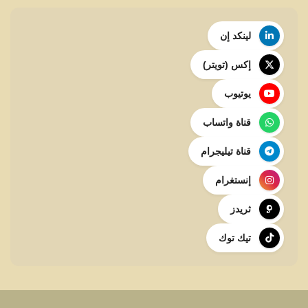
لينكد إن
إكس (تويتر)
يوتيوب
قناة واتساب
قناة تيليجرام
إنستغرام
ثريدز
تيك توك