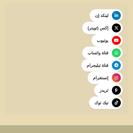
لينكد إن
إكس (تويتر)
يوتيوب
قناة واتساب
قناة تيليجرام
إنستغرام
ثريدز
تيك توك