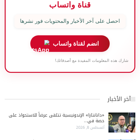
قناة واتساب
احصل على آخر الأخبار والمحتويات فور نشرها
انضم لقناة واتساب
شارك هذه المعلومات المفيدة مع أصدقائك!
آخر الأخبار
«دانانتارا» الإندونيسية تتلقى عرضاً للاستحواذ على
حصة في…
أغسطس 8, 2026