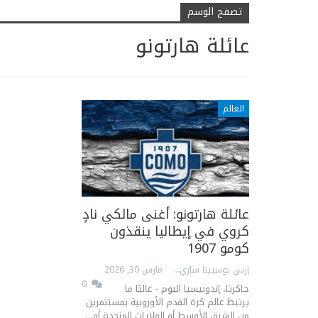
تصفح الوسم
عائلة هارتونو
العالم
عائلة هارتونو: أغنى مالكي نادٍ
كروي في إيطاليا ينقذون
كومو 1907
إرني بوسبيتا ساري
مارس 30, 2026
0
جاكرتا، إندونيسيا اليوم - غالبًا ما
يرتبط عالم كرة القدم الأوروبية بمستثمرين
من الشرق الأوسط أو الولايات المتحدة أو…