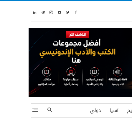
يم
آسيا
دولي