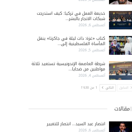
خديعة العمل في تركيا: كيف استدرجت
شبكات الاتجار بالبشر…
أغسطس 6, 2026
كتاب «غزة: ذات ليلة في جاكرتا» ينقل
المأساة الفلسطينية إلى…
أغسطس 5, 2026
شرطة العاصمة الإندونيسية تستعيد ثلاثة
مواطنين من ضحايا…
أغسطس 4, 2026
السابق
التالي
1 من 1٬630
مقالات
انتصار عبد السيد… انتصار للتغيير
أغسطس 6, 2026