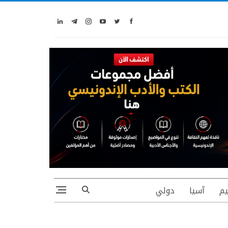
يم
آسيا
دولي