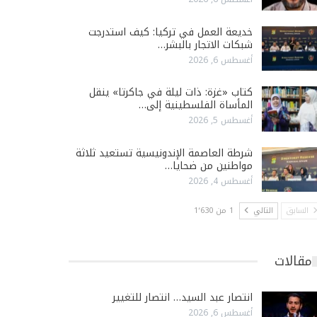
خديعة العمل في تركيا: كيف استدرجت
شبكات الاتجار بالبشر…
أغسطس 6, 2026
كتاب «غزة: ذات ليلة في جاكرتا» ينقل
المأساة الفلسطينية إلى…
أغسطس 5, 2026
شرطة العاصمة الإندونيسية تستعيد ثلاثة
مواطنين من ضحايا…
أغسطس 4, 2026
السابق
التالي
1 من 1٬630
مقالات
انتصار عبد السيد… انتصار للتغيير
أغسطس 6, 2026