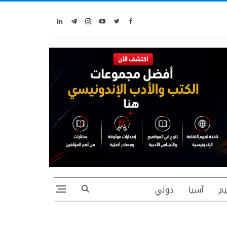
يم
آسيا
دولي