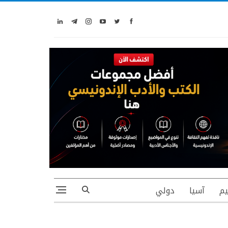
يم
آسيا
دولي