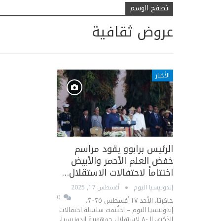
تصفح الوسم
عروض ثقافية
الأخبار
الرئيس برابوو يقود مراسم
خفض العلم الأحمر والأبيض
اختتاماً لاحتفالات الاستقلال…
إندونيسيا اليوم
أغسطس 17, 2025
0
جاكرتا، الأحد ١٧ أغسطس ٢٠٢٥،
إندونيسيا اليوم – اختُتمت سلسلة احتفالات
الذكرى الـ٨٠ لاستقلال جمهورية إندونيسيا،