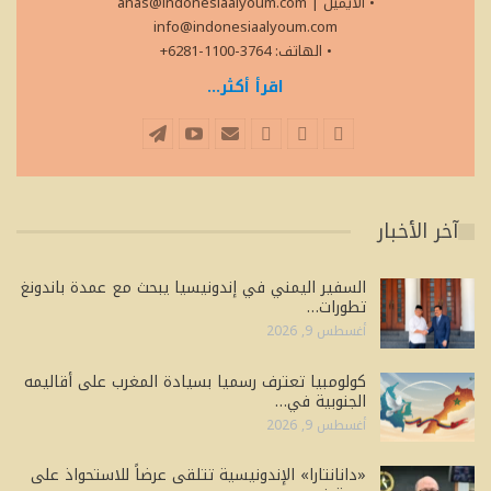
• الايميل
|
anas@indonesiaalyoum.com
info@indonesiaalyoum.com
• الهاتف: 3764-1100-6281+
اقرأ أكثر...
آخر الأخبار
السفير اليمني في إندونيسيا يبحث مع عمدة باندونغ
تطورات…
أغسطس 9, 2026
كولومبيا تعترف رسميا بسيادة المغرب على أقاليمه
الجنوبية في…
أغسطس 9, 2026
«دانانتارا» الإندونيسية تتلقى عرضاً للاستحواذ على