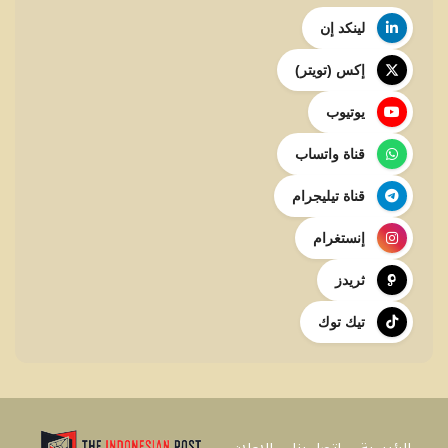
لينكد إن
إكس (تويتر)
يوتيوب
قناة واتساب
قناة تيليجرام
إنستغرام
ثريدز
تيك توك