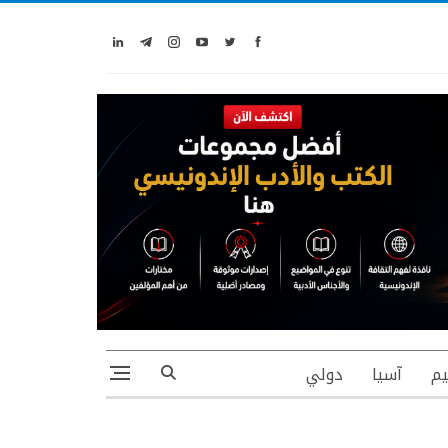
يم
آسيا
دولي