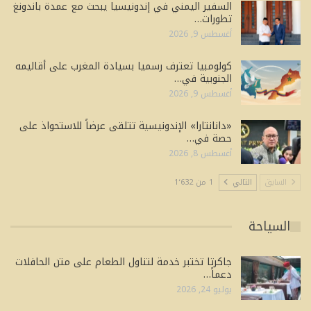
السفير اليمني في إندونيسيا يبحث مع عمدة باندونغ
تطورات…
أغسطس 9, 2026
كولومبيا تعترف رسميا بسيادة المغرب على أقاليمه
الجنوبية في…
أغسطس 9, 2026
«دانانتارا» الإندونيسية تتلقى عرضاً للاستحواذ على
حصة في…
أغسطس 8, 2026
السابق
التالي
1 من 1٬632
السياحة
جاكرتا تختبر خدمة لتناول الطعام على متن الحافلات
دعماً…
يوليو 24, 2026