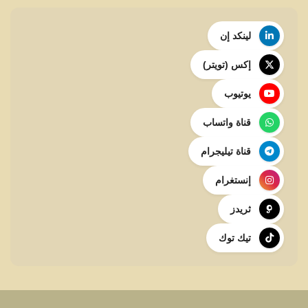
لينكد إن
إكس (تويتر)
يوتيوب
قناة واتساب
قناة تيليجرام
إنستغرام
ثريدز
تيك توك