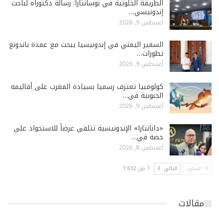
الطريقة الخلوتية في نوسانتارا: رسالة دكتوراه لباحث
إندونيسي…
أغسطس 9, 2026
السفير اليمني في إندونيسيا يبحث مع عمدة باندونغ
تطورات…
أغسطس 9, 2026
كولومبيا تعترف رسميا بسيادة المغرب على أقاليمه
الجنوبية في…
أغسطس 9, 2026
«دانانتارا» الإندونيسية تتلقى عرضاً للاستحواذ على
حصة في…
أغسطس 8, 2026
السابق
التالي
1 من 1٬632
مقالات