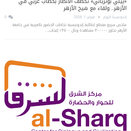
«ييلي بوترياني» تخطف الأنظار بخطاب عربي في
الأزهر.. ولقاء مع شيخ الأزهر
إندونيسيا اليوم
فبراير 1, 2026
0
ملخص سريع مقطع لطالبة إندونيسية تخاطب الحضور بالعربية في جامعة
الأزهر تجاوز ٣٠٠٠٠٠ مشاهدة ونال ١٣٥٠٠ إعجاب،…