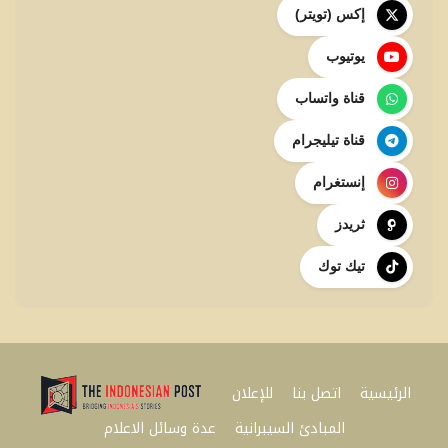
إكس (تويتر)
يوتيوب
قناة واتساب
قناة تيليجرام
إنستغرام
ثريدز
تيك توك
الرئيسية
اتصل بنا
للإعلان
المبادئ السيبرانية
عدة وسائل الاعلام