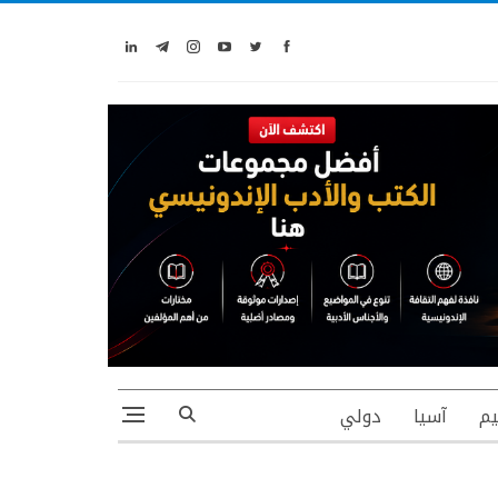
يم
آسيا
دولي