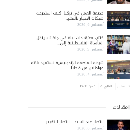
خديعة العمل في تركيا: كيف استدرجت
شبكات الاتجار بالبشر…
أغسطس 6, 2026
كتاب «غزة: ذات ليلة في جاكرتا» ينقل
المأساة الفلسطينية إلى…
أغسطس 5, 2026
شرطة العاصمة الإندونيسية تستعيد ثلاثة
مواطنين من ضحايا…
أغسطس 4, 2026
السابق
التالي
1 من 1٬630
مقالات
انتصار عبد السيد… انتصار للتغيير
أغسطس 6, 2026