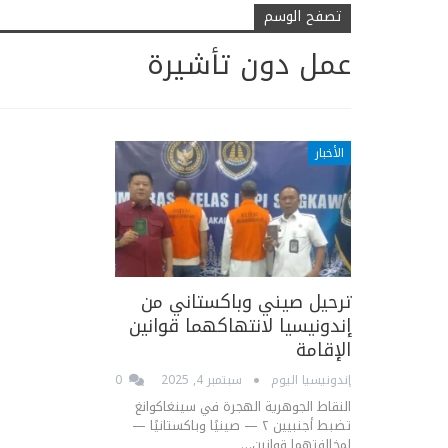
تصفح الوسم
عمل دون تأشيرة
الأخبار
ترحيل صيني وباكستاني من
إندونيسيا لانتهاكهما قوانين
الإقامة
إندونيسيا اليوم
سبتمبر 4, 2025
0
النقاط الجوهرية الهجرة في سينغاكوانغ
تضبط أجنبيين ٢ — صينيًا وباكستانيًا —
لمخالفتهما قوانين…