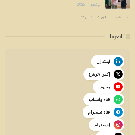
نوفمبر 4, 2025
السابق
التالي
1 من 72
تابعونا
لينكد إن
إكس (تويتر)
يوتيوب
قناة واتساب
قناة تيليجرام
إنستغرام