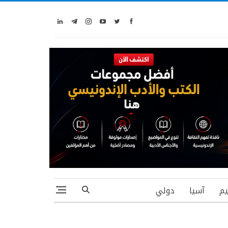
يم
آسيا
دولي