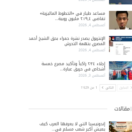
مساعد طيار في «الخطوط الماليزية»
تقاضى ٢١٩٫٤ مليون روبية…
أغسطس 4, 2026
الإنتربول يصدر نشرة حمراء بحق الشيخ أحمد
المصري بتهمة التحرش
أغسطس 4, 2026
إجلاء ٢٣٤ راكباً وتأكيد مصرع خمسة
أشخاص في حريق عبارة…
أغسطس 3, 2026
السابق
التالي
1 من 1٬629
مقالات
إندونيسيا التي لا يعرفها العرب كيف
يعيش أكبر شعب مسلم في…