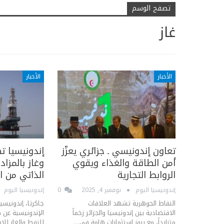
تصفح الوسم
غاز
الأخبار
الأخبار
تعاون إندونيسي ـ جزائري يعزّز
أمن الطاقة والغذاء ويقوي
وغاز بالمزاد
الروابط التجارية
الذاتي من ا
إندونيسيا اليوم
نوفمبر 4, 2025
0
إندونيسيا اليوم
النقاط الجوهرية تشهد العلاقات
جاكرتا، إندونيسيا
الاقتصادية بين إندونيسيا والجزائر زخماً
متزايداً، مع بروز استثمارات هامة في…
للنفط والغاز لل