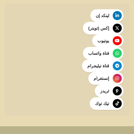
لينكد إن
إكس (تويتر)
يوتيوب
قناة واتساب
قناة تيليجرام
إنستغرام
ثريدز
تيك توك