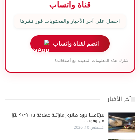
قناة واتساب
احصل على آخر الأخبار والمحتويات فور نشرها
انضم لقناة واتساب
شارك هذه المعلومات المفيدة مع أصدقائك!
آخر الأخبار
بيرتامينا تزود طائرة إماراتية عملاقة بـ٩٢٬٩٠١ لترًا
من وقود…
أغسطس 10, 2026