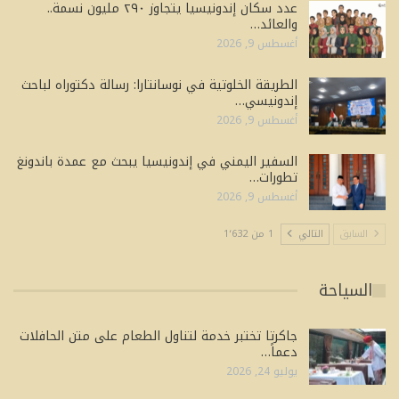
عدد سكان إندونيسيا يتجاوز ٢٩٠ مليون نسمة..
والعائد…
أغسطس 9, 2026
الطريقة الخلوتية في نوسانتارا: رسالة دكتوراه لباحث
إندونيسي…
أغسطس 9, 2026
السفير اليمني في إندونيسيا يبحث مع عمدة باندونغ
تطورات…
أغسطس 9, 2026
السابق
التالي
1 من 1٬632
السياحة
جاكرتا تختبر خدمة لتناول الطعام على متن الحافلات
دعماً…
يوليو 24, 2026