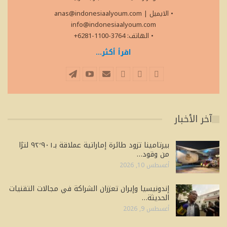
• الايميل
|
anas@indonesiaalyoum.com
info@indonesiaalyoum.com
• الهاتف: 3764-1100-6281+
اقرأ أكثر...
آخر الأخبار
بيرتامينا تزود طائرة إماراتية عملاقة بـ٩٢٬٩٠١ لترًا
من وقود…
أغسطس 10, 2026
إندونيسيا وإيران تعززان الشراكة في مجالات التقنيات
الحديثة…
أغسطس 9, 2026