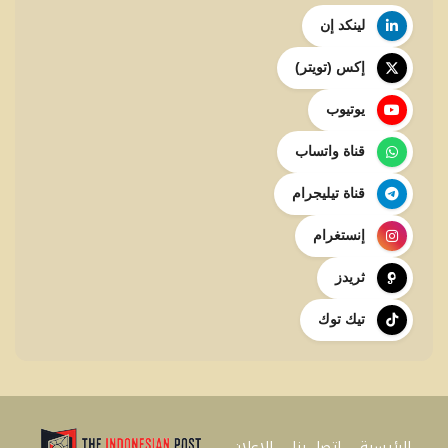
لينكد إن
إكس (تويتر)
يوتيوب
قناة واتساب
قناة تيليجرام
إنستغرام
ثريدز
تيك توك
الرئيسية
اتصل بنا
للإعلان