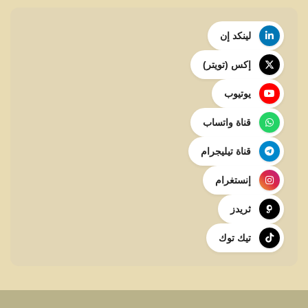
لينكد إن
إكس (تويتر)
يوتيوب
قناة واتساب
قناة تيليجرام
إنستغرام
ثريدز
تيك توك