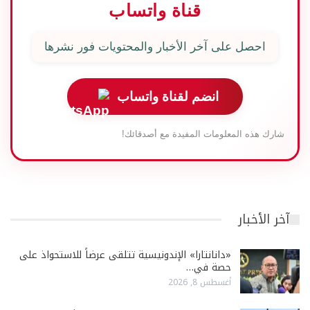
قناة واتساب
احصل على آخر الأخبار والمحتويات فور نشرها
انضم لقناة واتساب
شارك هذه المعلومات المفيدة مع أصدقائك!
آخر الأخبار
«دانانتارا» الإندونيسية تتلقى عرضاً للاستحواذ على
حصة في…
أغسطس 8, 2026