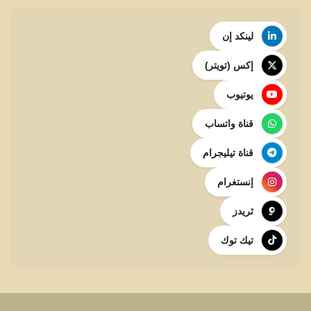
لينكد إن
إكس (تويتر)
يوتيوب
قناة واتساب
قناة تيليجرام
إنستغرام
ثريدز
تيك توك