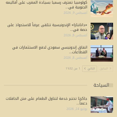
كولومبيا تعترف رسميا بسيادة المغرب على أقاليمه
الجنوبية في…
أغسطس 9, 2026
«دانانتارا» الإندونيسية تتلقى عرضاً للاستحواذ على
حصة في…
أغسطس 8, 2026
اتفاق إندونيسي سعودي لدفع الاستثمارات في
القطاعات…
أغسطس 8, 2026
السابق
التالي
1 من 1٬632
السياحة
جاكرتا تختبر خدمة لتناول الطعام على متن الحافلات
دعماً…
يوليو 24, 2026