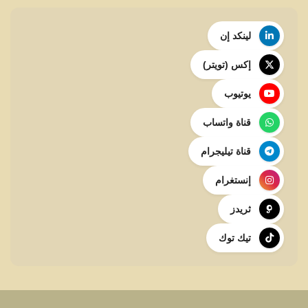
لينكد إن
إكس (تويتر)
يوتيوب
قناة واتساب
قناة تيليجرام
إنستغرام
ثريدز
تيك توك