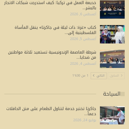
خديعة العمل في تركيا: كيف استدرجت شبكات الاتجار
بالبشر…
أغسطس 6, 2026
كتاب «غزة: ذات ليلة في جاكرتا» ينقل المأساة
الفلسطينية إلى…
أغسطس 5, 2026
شرطة العاصمة الإندونيسية تستعيد ثلاثة مواطنين
من ضحايا…
أغسطس 4, 2026
السابق
التالي
1 من 1٬630
السياحة
جاكرتا تختبر خدمة لتناول الطعام على متن الحافلات
دعماً…
يوليو 24, 2026