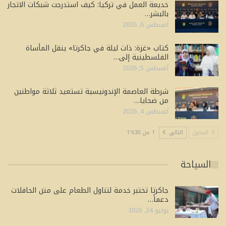
خديعة العمل في تركيا: كيف استدرجت شبكات الاتجار
بالبشر…
أغسطس 6, 2026
كتاب «غزة: ذات ليلة في جاكرتا» ينقل المأساة
الفلسطينية إلى…
أغسطس 5, 2026
شرطة العاصمة الإندونيسية تستعيد ثلاثة مواطنين
من ضحايا…
أغسطس 4, 2026
السابق
التالي
1 من 1٬630
السياحة
جاكرتا تختبر خدمة لتناول الطعام على متن الحافلات
دعماً…
يوليو 24, 2026