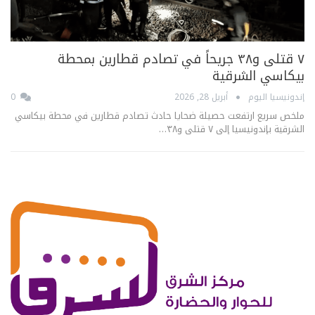
٧ قتلى و٣٨ جريحاً في تصادم قطارين بمحطة
بيكاسي الشرقية
إندونيسيا اليوم
أبريل 28, 2026
0
ملخص سريع ارتفعت حصيلة ضحايا حادث تصادم قطارين في محطة بيكاسي
الشرقية بإندونيسيا إلى ٧ قتلى و٣٨…