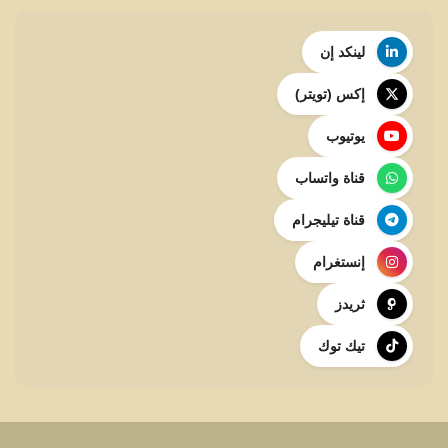
لينكد إن
إكس (تويتر)
يوتيوب
قناة واتساب
قناة تيليجرام
إنستغرام
ثريدز
تيك توك