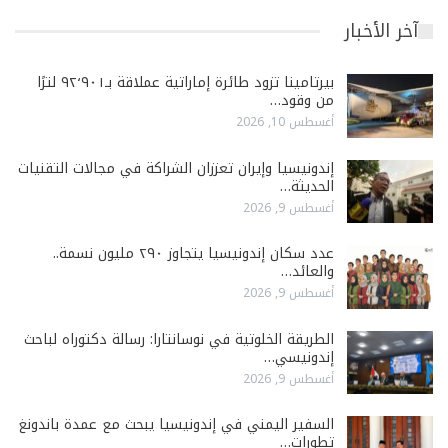
آخر الأخبار
بيرتامينا تزود طائرة إماراتية عملاقة بـ٩٢٬٩٠١ لترًا
من وقود…
أغسطس 10, 2026
إندونيسيا وإيران تعززان الشراكة في مجالات التقنيات
الحديثة…
أغسطس 9, 2026
عدد سكان إندونيسيا يتجاوز ٢٩٠ مليون نسمة..
والعائد…
أغسطس 9, 2026
الطريقة الخلوتية في نوسانتارا: رسالة دكتوراه لباحث
إندونيسي…
أغسطس 9, 2026
السفير اليمني في إندونيسيا يبحث مع عمدة باندونغ
تطورات…