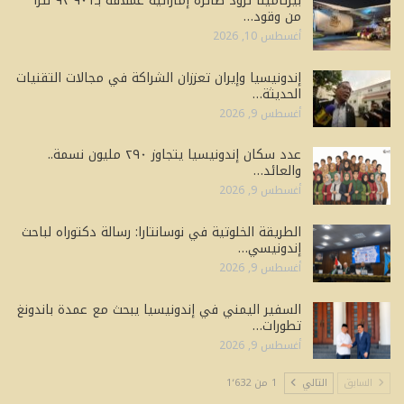
بيرتامينا تزود طائرة إماراتية عملاقة بـ٩٢٬٩٠١ لترًا
من وقود…
أغسطس 10, 2026
إندونيسيا وإيران تعززان الشراكة في مجالات التقنيات
الحديثة…
أغسطس 9, 2026
عدد سكان إندونيسيا يتجاوز ٢٩٠ مليون نسمة..
والعائد…
أغسطس 9, 2026
الطريقة الخلوتية في نوسانتارا: رسالة دكتوراه لباحث
إندونيسي…
أغسطس 9, 2026
السفير اليمني في إندونيسيا يبحث مع عمدة باندونغ
تطورات…
أغسطس 9, 2026
السابق
التالي
1 من 1٬632