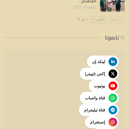
المتقدم…
نوفمبر 4, 2025
السابق
التالي
1 من 72
تابعونا
لينكد إن
إكس (تويتر)
يوتيوب
قناة واتساب
قناة تيليجرام
إنستغرام