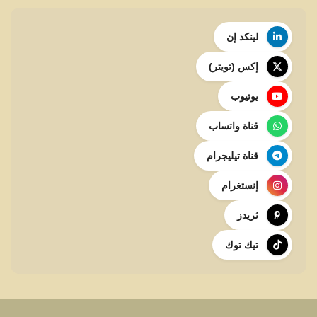
لينكد إن
إكس (تويتر)
يوتيوب
قناة واتساب
قناة تيليجرام
إنستغرام
ثريدز
تيك توك