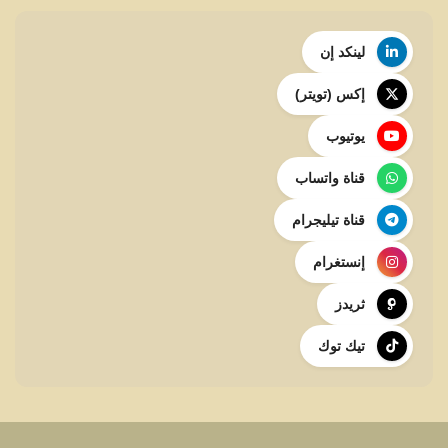
لينكد إن
إكس (تويتر)
يوتيوب
قناة واتساب
قناة تيليجرام
إنستغرام
ثريدز
تيك توك