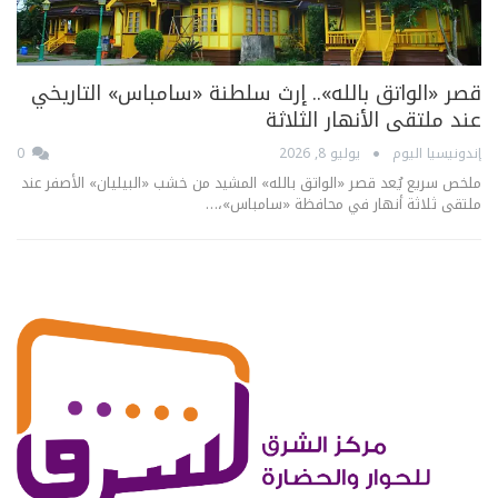
قصر «الواتق بالله».. إرث سلطنة «سامباس» التاريخي
عند ملتقى الأنهار الثلاثة
إندونيسيا اليوم
يوليو 8, 2026
0
ملخص سريع يُعد قصر «الواتق بالله» المشيد من خشب «البيليان» الأصفر عند
ملتقى ثلاثة أنهار في محافظة «سامباس»،…