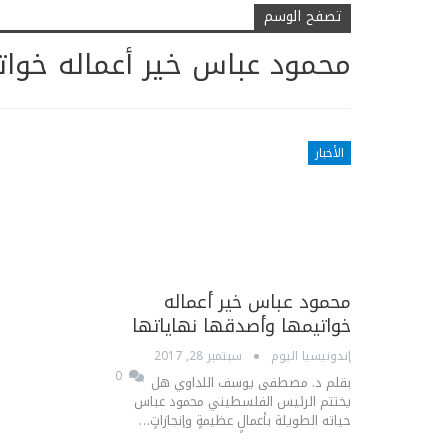
تصفح الوسم
محمود عباس خير أعماله خوات
الأخبار
محمود عباس خير أعماله
خواتيمها وأصدقها نهاياتها
إندونيسيا اليوم
سبتمبر 28, 2017
0
بقلم د. مصطفى يوسف اللداوي هل
يختتم الرئيس الفلسطيني محمود عباس
حياته الطويلة بأعمالٍ عظيمةٍ وإنجازاتٍ…