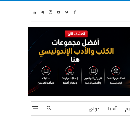
يم
آسيا
دولي