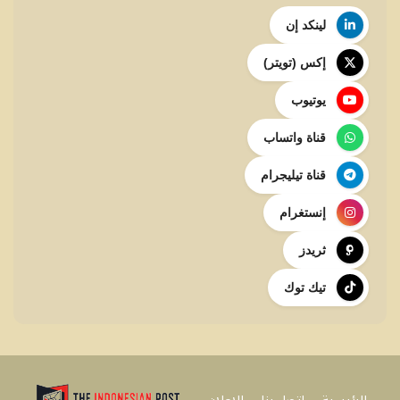
لينكد إن
إكس (تويتر)
يوتيوب
قناة واتساب
قناة تيليجرام
إنستغرام
ثريدز
تيك توك