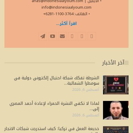
• الايميل
|
anas@indonesiaalyoum.com
info@indonesiaalyoum.com
• الهاتف: 3764-1100-6281+
اقرأ أكثر...
آخر الأخبار
الشرطة تفكك شبكة احتيال إلكتروني دولية في
سومطرا الشمالية…
أغسطس 6, 2026
لماذا لا تكفي النشرة الحمراء لإعادة أحمد المصري
إلى…
أغسطس 6, 2026
خديعة العمل في تركيا: كيف استدرجت شبكات الاتجار