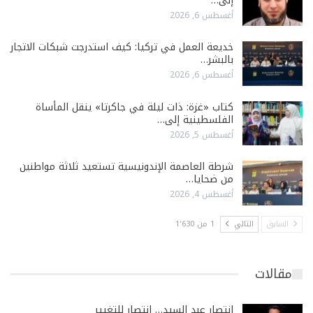
إلى…
أغسطس 6, 2026
خديعة العمل في تركيا: كيف استدرجت شبكات الاتجار
بالبشر…
أغسطس 6, 2026
كتاب «غزة: ذات ليلة في جاكرتا» ينقل المأساة
الفلسطينية إلى…
أغسطس 5, 2026
شرطة العاصمة الإندونيسية تستعيد ثلاثة مواطنين
من ضحايا…
أغسطس 4, 2026
السابق
التالي
1 من 1٬630
مقالات
انتصار عبد السيد… انتصار للتغيير