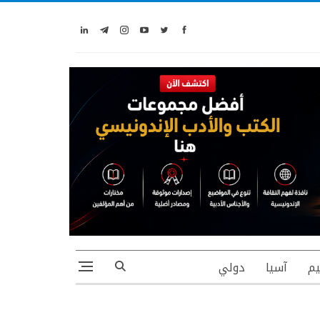
يم
آسيا
دولي