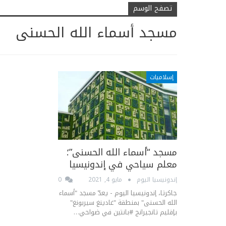
تصفح الوسم
مسجد أسماء الله الحسنی
إسلاميات
مسجد “أسماء الله الحسنی”؛
معلم سیاحي في إندونیسیا
إندونيسيا اليوم
مايو 4, 2021
0
جاكرتا، إندونيسيا اليوم - يعدّ مسجد "أسماء
الله الحسنی" بمنطقة "غادينغ سيربونغ"
بإقليم تانجيرانج #بانتين في ضواحي…