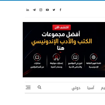
يم
آسيا
دولي