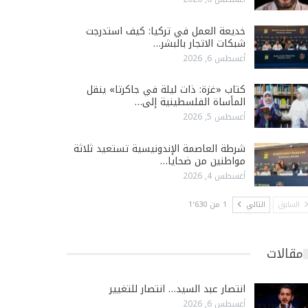
خديعة العمل في تركيا: كيف استدرجت
شبكات الاتجار بالبشر…
أغسطس 6, 2026
كتاب «غزة: ذات ليلة في جاكرتا» ينقل
المأساة الفلسطينية إلى…
أغسطس 5, 2026
شرطة العاصمة الإندونيسية تستعيد ثلاثة
مواطنين من ضحايا…
أغسطس 4, 2026
السابق
التالي
1 من 1٬630
مقالات
انتصار عبد السيد… انتصار للتغيير
أغسطس 6, 2026