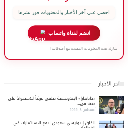
احصل على آخر الأخبار والمحتويات فور نشرها
انضم لقناة واتساب
شارك هذه المعلومات المفيدة مع أصدقائك!
آخر الأخبار
«دانانتارا» الإندونيسية تتلقى عرضاً للاستحواذ على
حصة في…
أغسطس 8, 2026
اتفاق إندونيسي سعودي لدفع الاستثمارات في