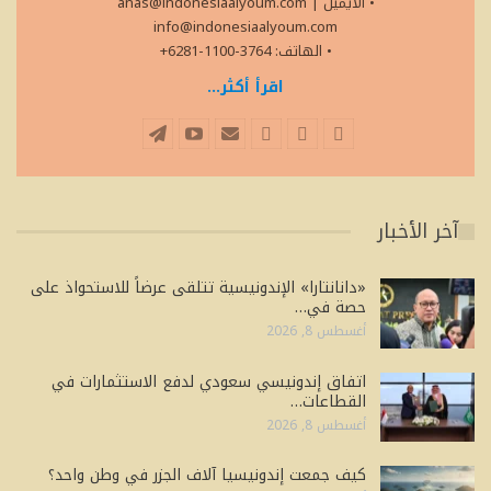
• الايميل
|
anas@indonesiaalyoum.com
info@indonesiaalyoum.com
• الهاتف: 3764-1100-6281+
اقرأ أكثر...
آخر الأخبار
«دانانتارا» الإندونيسية تتلقى عرضاً للاستحواذ على
حصة في…
أغسطس 8, 2026
اتفاق إندونيسي سعودي لدفع الاستثمارات في
القطاعات…
أغسطس 8, 2026
كيف جمعت إندونيسيا آلاف الجزر في وطن واحد؟