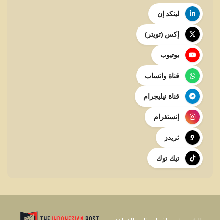
لينكد إن
إكس (تويتر)
يوتيوب
قناة واتساب
قناة تيليجرام
إنستغرام
ثريدز
تيك توك