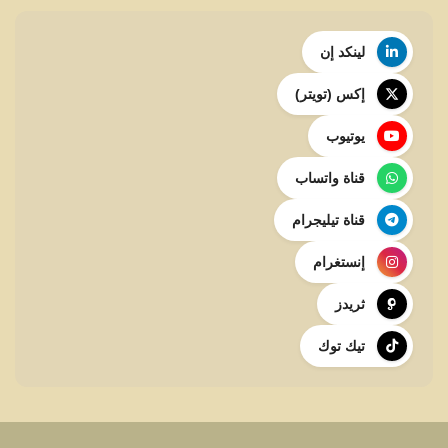
لينكد إن
إكس (تويتر)
يوتيوب
قناة واتساب
قناة تيليجرام
إنستغرام
ثريدز
تيك توك