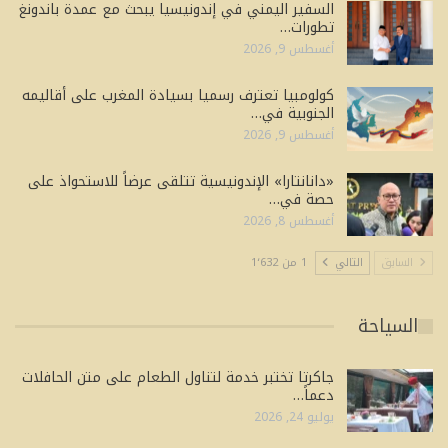
السفير اليمني في إندونيسيا يبحث مع عمدة باندونغ
تطورات…
أغسطس 9, 2026
كولومبيا تعترف رسميا بسيادة المغرب على أقاليمه
الجنوبية في…
أغسطس 9, 2026
«دانانتارا» الإندونيسية تتلقى عرضاً للاستحواذ على
حصة في…
أغسطس 8, 2026
السابق
التالي
1 من 1٬632
السياحة
جاكرتا تختبر خدمة لتناول الطعام على متن الحافلات
دعماً…
يوليو 24, 2026