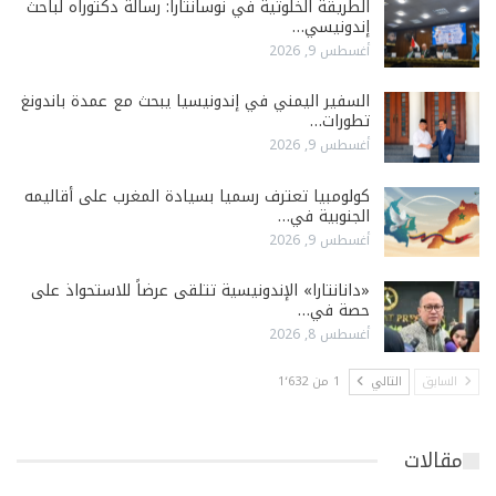
الطريقة الخلوتية في نوسانتارا: رسالة دكتوراه لباحث
إندونيسي…
أغسطس 9, 2026
السفير اليمني في إندونيسيا يبحث مع عمدة باندونغ
تطورات…
أغسطس 9, 2026
كولومبيا تعترف رسميا بسيادة المغرب على أقاليمه
الجنوبية في…
أغسطس 9, 2026
«دانانتارا» الإندونيسية تتلقى عرضاً للاستحواذ على
حصة في…
أغسطس 8, 2026
السابق
التالي
1 من 1٬632
مقالات