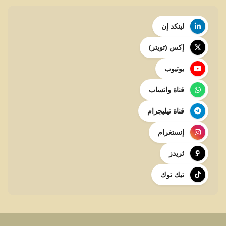
لينكد إن
إكس (تويتر)
يوتيوب
قناة واتساب
قناة تيليجرام
إنستغرام
ثريدز
تيك توك