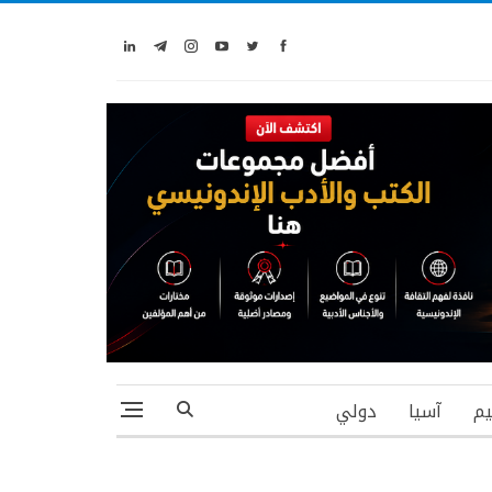
يم
آسيا
دولي