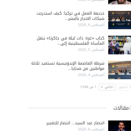
خديعة العمل في تركيا: كيف استدرجت
شبكات الاتجار بالبشر…
أغسطس 6, 2026
كتاب «غزة: ذات ليلة في جاكرتا» ينقل
المأساة الفلسطينية إلى…
أغسطس 5, 2026
شرطة العاصمة الإندونيسية تستعيد ثلاثة
مواطنين من ضحايا…
أغسطس 4, 2026
السابق
التالي
1 من 1٬630
مقالات
انتصار عبد السيد… انتصار للتغيير
أغسطس 6, 2026