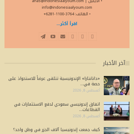
• الايميل
|
anas@indonesiaalyoum.com
info@indonesiaalyoum.com
• الهاتف: 3764-1100-6281+
اقرأ أكثر...
آخر الأخبار
«دانانتارا» الإندونيسية تتلقى عرضاً للاستحواذ على
حصة في…
أغسطس 8, 2026
اتفاق إندونيسي سعودي لدفع الاستثمارات في
القطاعات…
أغسطس 8, 2026
كيف جمعت إندونيسيا آلاف الجزر في وطن واحد؟