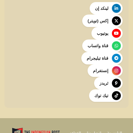
لينكد إن
إكس (تويتر)
يوتيوب
قناة واتساب
قناة تيليجرام
إنستغرام
ثريدز
تيك توك