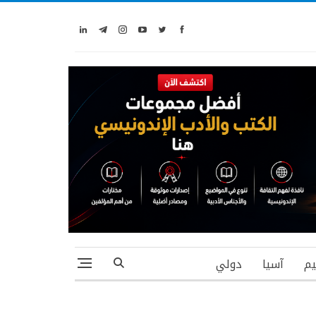
يم
آسيا
دولي