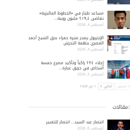
مساعد طيار في «الخطوط الماليزية»
تقاضى ٢١٩٫٤ مليون روبية…
أغسطس 4, 2026
الإنتربول يصدر نشرة حمراء بحق الشيخ أحمد
المصري بتهمة التحرش
أغسطس 4, 2026
إجلاء ٢٣٤ راكباً وتأكيد مصرع خمسة
أشخاص في حريق عبارة…
أغسطس 3, 2026
السابق
التالي
1 من 1٬629
مقالات
انتصار عبد السيد… انتصار للتغيير
أغسطس 6, 2026