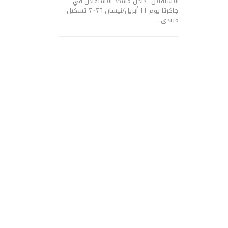
الاستقلال” داخل مسجد الاستقلال في
جاكرتا يوم ١١ أبريل/نيسان ٢٠٢٦ تشكيل
منتدى…