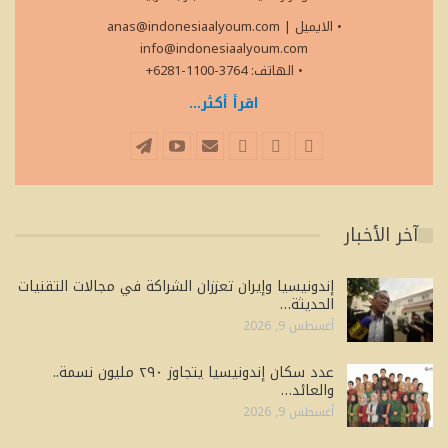
• الايميل
|
anas@indonesiaalyoum.com
info@indonesiaalyoum.com
• الهاتف: 3764-1100-6281+
اقرأ أكثر...
آخر الأخبار
إندونيسيا وإيران تعززان الشراكة في مجالات التقنيات
الحديثة…
أغسطس 9, 2026
عدد سكان إندونيسيا يتجاوز ٢٩٠ مليون نسمة..
والعائد…
أغسطس 9, 2026