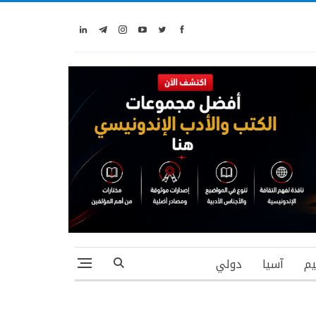
يم
آسيا
دولي