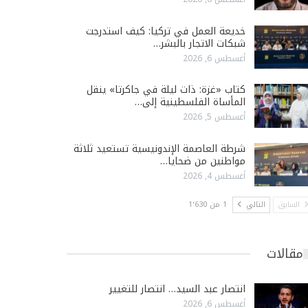
خديعة العمل في تركيا: كيف استدرجت
شبكات الاتجار بالبشر…
أغسطس 6, 2026
كتاب «غزة: ذات ليلة في جاكرتا» ينقل
المأساة الفلسطينية إلى…
أغسطس 5, 2026
شرطة العاصمة الإندونيسية تستعيد ثلاثة
مواطنين من ضحايا…
أغسطس 4, 2026
السابق
التالي
1 من 1٬630
مقالات
انتصار عبد السيد… انتصار للتغيير
أغسطس 6, 2026