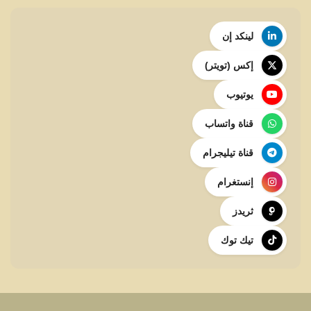
لينكد إن
إكس (تويتر)
يوتيوب
قناة واتساب
قناة تيليجرام
إنستغرام
ثريدز
تيك توك