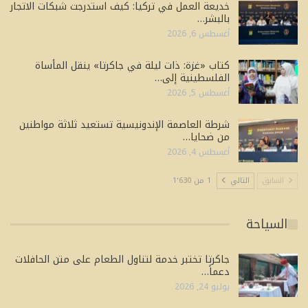
خديعة العمل في تركيا: كيف استدرجت شبكات الاتجار
بالبشر…
أغسطس 6, 2026
كتاب «غزة: ذات ليلة في جاكرتا» ينقل المأساة
الفلسطينية إلى…
أغسطس 5, 2026
شرطة العاصمة الإندونيسية تستعيد ثلاثة مواطنين
من ضحايا…
أغسطس 4, 2026
السابق
التالي
1 من 1٬630
السياحة
جاكرتا تختبر خدمة لتناول الطعام على متن الحافلات
دعماً…
يوليو 24, 2026