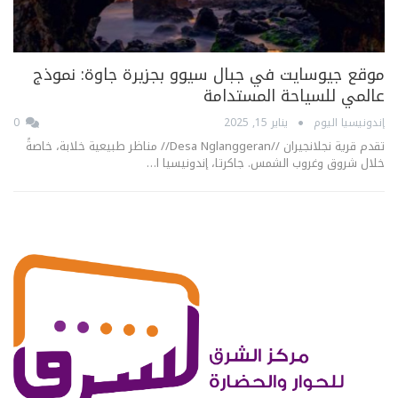
موقع جيوسايت في جبال سيوو بجزيرة جاوة: نموذج
عالمي للسياحة المستدامة
إندونيسيا اليوم
يناير 15, 2025
0
تقدم قرية نجلانجيران //Desa Nglanggeran// مناظر طبيعية خلابة، خاصةً
خلال شروق وغروب الشمس. جاكرتا، إندونيسيا ا…