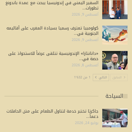
السفير اليمني في إندونيسيا يبحث مع عمدة باندونغ
تطورات…
أغسطس 9, 2026
كولومبيا تعترف رسميا بسيادة المغرب على أقاليمه
الجنوبية في…
أغسطس 9, 2026
«دانانتارا» الإندونيسية تتلقى عرضاً للاستحواذ على
حصة في…
أغسطس 8, 2026
السابق
التالي
1 من 1٬632
السياحة
جاكرتا تختبر خدمة لتناول الطعام على متن الحافلات
دعماً…
يوليو 24, 2026