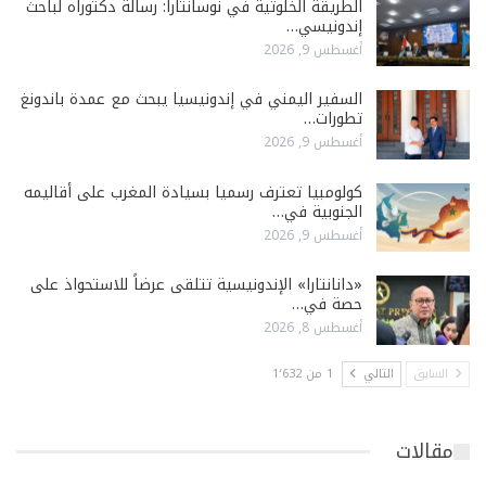
الطريقة الخلوتية في نوسانتارا: رسالة دكتوراه لباحث
إندونيسي…
أغسطس 9, 2026
السفير اليمني في إندونيسيا يبحث مع عمدة باندونغ
تطورات…
أغسطس 9, 2026
كولومبيا تعترف رسميا بسيادة المغرب على أقاليمه
الجنوبية في…
أغسطس 9, 2026
«دانانتارا» الإندونيسية تتلقى عرضاً للاستحواذ على
حصة في…
أغسطس 8, 2026
السابق
التالي
1 من 1٬632
مقالات