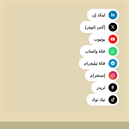
لينكد إن
إكس (تويتر)
يوتيوب
قناة واتساب
قناة تيليجرام
إنستغرام
ثريدز
تيك توك