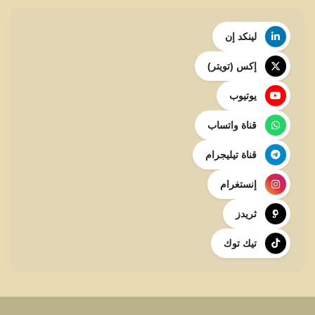
لينكد إن
إكس (تويتر)
يوتيوب
قناة واتساب
قناة تيليجرام
إنستغرام
ثريدز
تيك توك