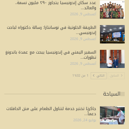
عدد سكان إندونيسيا يتجاوز ٢٩٠ مليون نسمة..
والعائد…
أغسطس 9, 2026
الطريقة الخلوتية في نوسانتارا: رسالة دكتوراه لباحث
إندونيسي…
أغسطس 9, 2026
السفير اليمني في إندونيسيا يبحث مع عمدة باندونغ
تطورات…
أغسطس 9, 2026
السابق
التالي
1 من 1٬632
السياحة
جاكرتا تختبر خدمة لتناول الطعام على متن الحافلات
دعماً…
يوليو 24, 2026