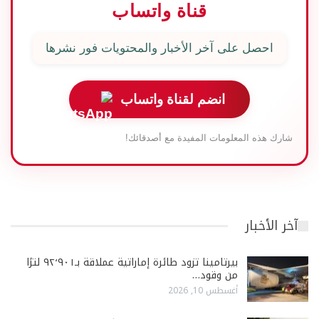
قناة واتساب
احصل على آخر الأخبار والمحتويات فور نشرها
انضم لقناة واتساب
شارك هذه المعلومات المفيدة مع أصدقائك!
آخر الأخبار
بيرتامينا تزود طائرة إماراتية عملاقة بـ٩٢٬٩٠١ لترًا
من وقود…
أغسطس 10, 2026