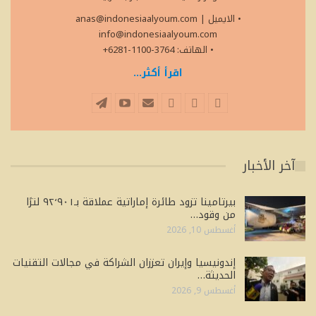
• الايميل
|
anas@indonesiaalyoum.com
info@indonesiaalyoum.com
• الهاتف: 3764-1100-6281+
اقرأ أكثر...
آخر الأخبار
بيرتامينا تزود طائرة إماراتية عملاقة بـ٩٢٬٩٠١ لترًا
من وقود…
أغسطس 10, 2026
إندونيسيا وإيران تعززان الشراكة في مجالات التقنيات
الحديثة…
أغسطس 9, 2026