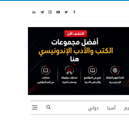
يم
آسيا
دولي