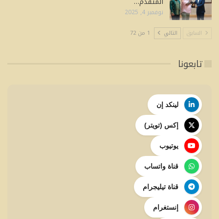
المتقدم…
نوفمبر 4, 2025
السابق
التالي
1 من 72
تابعونا
لينكد إن
إكس (تويتر)
يوتيوب
قناة واتساب
قناة تيليجرام
إنستغرام