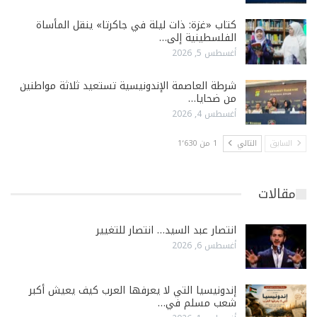
كتاب «غزة: ذات ليلة في جاكرتا» ينقل المأساة
الفلسطينية إلى…
أغسطس 5, 2026
شرطة العاصمة الإندونيسية تستعيد ثلاثة مواطنين
من ضحايا…
أغسطس 4, 2026
السابق
التالي
1 من 1٬630
مقالات
انتصار عبد السيد… انتصار للتغيير
أغسطس 6, 2026
إندونيسيا التي لا يعرفها العرب كيف يعيش أكبر
شعب مسلم في…