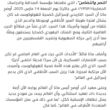
النصر والتضامن”
،
التي نظمتها مؤسسة الصداقة والدراسات
الحضارية//YPSP// في جاكرتا يوم الجمعة 14 مارس 2025، أوضح
ماتا أن السرد التاريخي لإسرائيل كضحية للهولوكوست قد كان
يشكل لفترة طويلة المبرر الأخلاقي لوجودها والدعم الذي
تتلقاه من أوروبا وأمريكا. هذا السرد، الذي نشأ من فظائع الحرب
العالمية الثانية، وضع الشتات اليهودي كضحايا يستحقون وطنًا،
مما أدى إلى حركة الصهيونية وتشريد الفلسطينيين من
أراضيهم.
وأضاف ماتا قائلاً: “الأحداث التي جرت في العام الماضي لم تكن
بسبب الانتصارات العسكرية، بل لأن سردًا قديمًا اختفى أخيرًا:
السرد الذي كان يعتبر هذه الأمة ضحية للهولوكوست، وأصبحت
الآن مرتكبة لمجزرة. هذا يزيل السبب الأخلاقي الذي كان يدعم
إسرائيل في العالم”.
وعلى صعيد آخر، أوضح أنيس ماتا أن العالم يواجه الآن أزمة
جديدة ذات تعقيد استثنائي، وأن العالم يبحث عن نموذج جديد
يمثل تطلعات الإنسانية ككل، “بما في ذلك في عمل المؤسسات
المتعددة الأطراف في العالم”، كما قال.