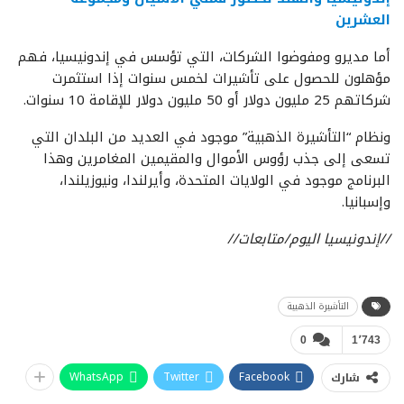
العشرين
أما مديرو ومفوضوا الشركات، التي تؤسس في إندونيسيا، فهم
مؤهلون للحصول على تأشيرات لخمس سنوات إذا استثمرت
شركاتهم 25 مليون دولار أو 50 مليون دولار للإقامة 10 سنوات.
ونظام “التأشيرة الذهبية” موجود في العديد من البلدان التي
تسعى إلى جذب رؤوس الأموال والمقيمين المغامرين وهذا
البرنامج موجود في الولايات المتحدة، وأيرلندا، ونيوزيلندا،
وإسبانيا.
//إندونيسيا اليوم/متابعات//
التأشيرة الذهبية
0
1٬743
WhatsApp
Twitter
Facebook
شارك