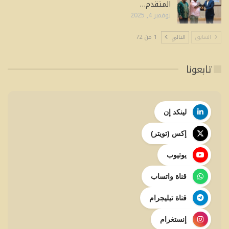
المتقدم…
نوفمبر 4, 2025
السابق
التالي
1 من 72
تابعونا
لينكد إن
إكس (تويتر)
يوتيوب
قناة واتساب
قناة تيليجرام
إنستغرام