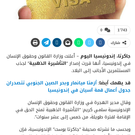
0
1٬743
شارك
جاكرتا، إندونيسيا اليوم
– أعلنت وزارة القانون وحقوق الإنسان
في إندونيسيا، أنها قررت إصدار “
التأشيرة الذهبية
” لجذب
المستثمرين الأجانب إلى البلاد.
قد يهمك أيضا:
أزمتا ميانمار وبحر الصين الجنوبي تتصدران
جدول أعمال قمة آسيان في إندونيسيا
وقال مدير الهجرة في وزارة القانون وحقوق الإنسان
الإندونيسية سلمي كريم: “التأشيرة الذهبية تمنح الحق في
الإقامة لفترة طويلة، من خمس إلى عشر سنوات”.
وبحسب ما نشرته صحيفة “جاكرتا بوست” الإندونيسية، فإن