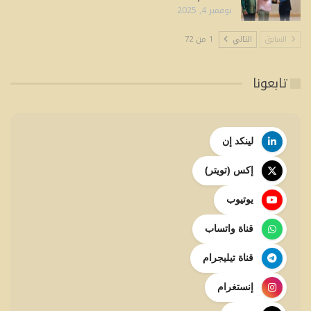
نوفمبر 4, 2025
السابق
التالي
1 من 72
تابعونا
لينكد إن
إكس (تويتر)
يوتيوب
قناة واتساب
قناة تيليجرام
إنستغرام