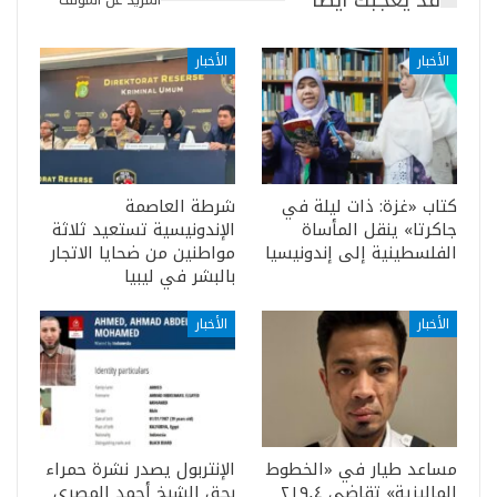
الأخبار
الأخبار
كتاب «غزة: ذات ليلة في
شرطة العاصمة
جاكرتا» ينقل المأساة
الإندونيسية تستعيد ثلاثة
الفلسطينية إلى إندونيسيا
مواطنين من ضحايا الاتجار
بالبشر في ليبيا
الأخبار
الأخبار
مساعد طيار في «الخطوط
الإنتربول يصدر نشرة حمراء
الماليزية» تقاضى ٢١٩٫٤
بحق الشيخ أحمد المصري