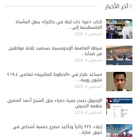
آخر الأخبار
كتاب «غزة: ذات ليلة في جاكرتا» ينقل المأساة
الفلسطينية إلى…
أغسطس 5, 2026
شرطة العاصمة الإندونيسية تستعيد ثلاثة مواطنين
من ضحايا…
أغسطس 4, 2026
مساعد طيار في «الخطوط الماليزية» تقاضى ٢١٩٫٤
مليون روبية…
أغسطس 4, 2026
الإنتربول يصدر نشرة حمراء بحق الشيخ أحمد المصري
بتهمة التحرش
أغسطس 4, 2026
إجلاء ٢٣٤ راكباً وتأكيد مصرع خمسة أشخاص في
حريق عبارة…