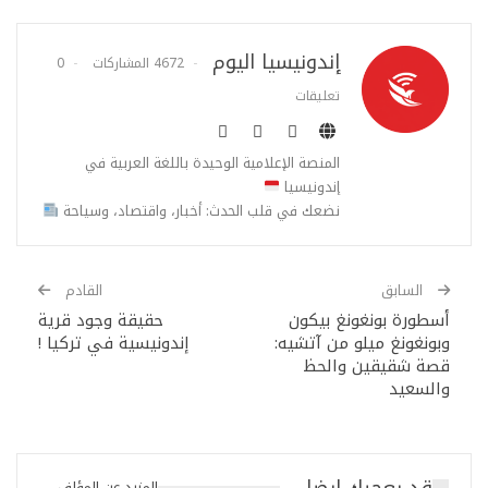
إندونيسيا اليوم
4672 المشاركات
0
تعليقات
المنصة الإعلامية الوحيدة باللغة العربية في
إندونيسيا
نضعك في قلب الحدث: أخبار، واقتصاد، وسياحة
السابق
القادم
أسطورة بونغونغ بيكون
حقيقة وجود قرية
وبونغونغ ميلو من آتشيه:
إندونيسية في تركيا !
قصة شقيقين والحظ
والسعيد
قد يعجبك ايضا
المزيد عن المؤلف