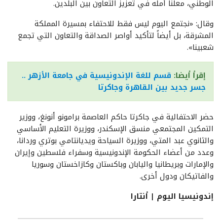
الوطني، معلناً أمله في تعزيز التعاون بين البلدين.
وقال: «نجتمع اليوم ليس فقط للاحتفاء بمسيرة المملكة
المشرقة، بل أيضاً لتأكيد أواصر الصداقة والتعاون التي تجمع
شعبينا».
إقرأ أيضا:
قسم للغة الإندونيسية في جامعة الأزهر ..
جسر جديد بين القاهرة وجاكرتا
حضر الاحتفالية في جاكرتا حاكم العاصمة برامونو أنونغ، ووزير
التمكين المجتمعي منسق الإسكندر، ووزيرة التعليم الأساسي
والثانوي عبد المتي، ووزيرة السياحة ويديانتامي بوتري وردانا،
وعدد من أعضاء الحكومة الإندونيسية وسفراء فلسطين وإيران
والإمارات وبريطانيا واليابان وباكستان وكازاخستان وسوريا
والفاتيكان ودول أخرى.
إندونيسيا اليوم | أنتارا