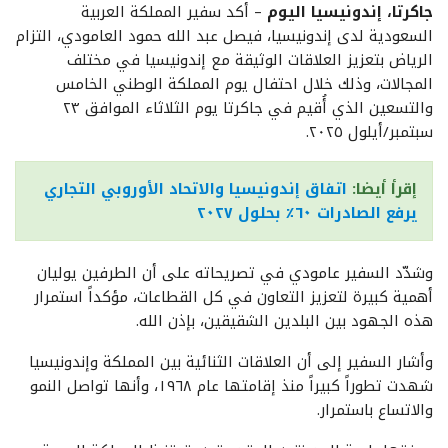
جاكرتا، إندونيسيا اليوم
– أكد سفير المملكة العربية
السعودية لدى إندونيسيا، فيصل عبد الله حمود العامودي، التزام
الرياض بتعزيز العلاقات الوثيقة مع إندونيسيا في مختلف
المجالات، وذلك خلال احتفال يوم المملكة الوطني الخامس
والتسعين الذي أُقيم في جاكرتا يوم الثلاثاء الموافق ٢٣
سبتمبر/أيلول ٢٠٢٥.
إقرأ أيضا:
اتفاق إندونيسيا والاتحاد الأوروبي التجاري
يرفع الصادرات ٦٠٪ بحلول ٢٠٢٧
وشدّد السفير عامودي في تصريحاته على أن الطرفين يوليان
أهمية كبيرة لتعزيز التعاون في كل القطاعات، مؤكداً استمرار
هذه الجهود بين البلدين الشقيقين، بإذن الله.
وأشار السفير إلى أن العلاقات الثنائية بين المملكة وإندونيسيا
شهدت تطوراً كبيراً منذ إقامتها عام ١٩٦٨، وأنها تواصل النمو
والاتساع باستمرار.