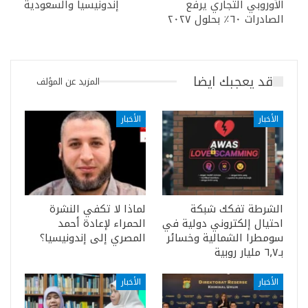
الأوروبي التجاري يرفع
إندونيسيا والسعودية
الصادرات ٦٠٪ بحلول ٢٠٢٧
قد يعجبك ايضا
المزيد عن المؤلف
الأخبار
الأخبار
الشرطة تفكك شبكة
لماذا لا تكفي النشرة
احتيال إلكتروني دولية في
الحمراء لإعادة أحمد
سومطرا الشمالية وخسائر
المصري إلى إندونيسيا؟
بـ٦٫٧ مليار روبية
الأخبار
الأخبار