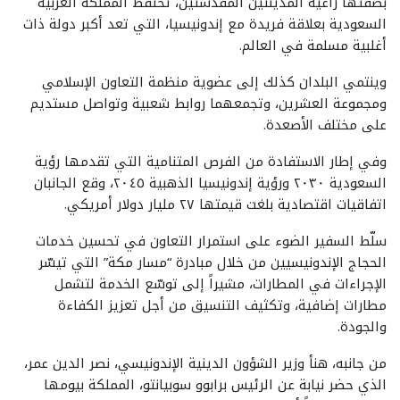
بصفتها راعية المدينتين المقدستين، تحتفظ المملكة العربية
السعودية بعلاقة فريدة مع إندونيسيا، التي تعد أكبر دولة ذات
أغلبية مسلمة في العالم.
وينتمي البلدان كذلك إلى عضوية منظمة التعاون الإسلامي
ومجموعة العشرين، وتجمعهما روابط شعبية وتواصل مستديم
على مختلف الأصعدة.
وفي إطار الاستفادة من الفرص المتنامية التي تقدمها رؤية
السعودية ٢٠٣٠ ورؤية إندونيسيا الذهبية ٢٠٤٥، وقع الجانبان
اتفاقيات اقتصادية بلغت قيمتها ٢٧ مليار دولار أمريكي.
سلّط السفير الضوء على استمرار التعاون في تحسين خدمات
الحجاج الإندونيسيين من خلال مبادرة “مسار مكة” التي تيسّر
الإجراءات في المطارات، مشيراً إلى توسّع الخدمة لتشمل
مطارات إضافية، وتكثيف التنسيق من أجل تعزيز الكفاءة
والجودة.
من جانبه، هنأ وزير الشؤون الدينية الإندونيسي، نصر الدين عمر،
الذي حضر نيابة عن الرئيس برابوو سوبيانتو، المملكة بيومها