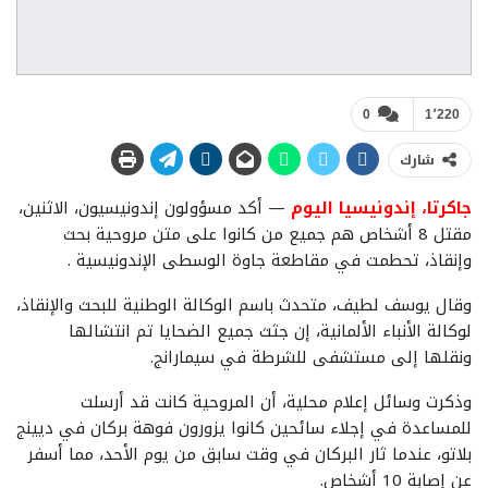
0
1٬220
شارك
جاكرتا، إندونيسيا اليوم
— أكد مسؤولون إندونيسيون، الاثنين،
مقتل 8 أشخاص هم جميع من كانوا على متن مروحية بحث
وإنقاذ، تحطمت في مقاطعة جاوة الوسطى الإندونيسية .
وقال يوسف لطيف، متحدث باسم الوكالة الوطنية للبحث والإنقاذ،
لوكالة الأنباء الألمانية، إن جثث جميع الضحايا تم انتشالها
ونقلها إلى مستشفى للشرطة في سيمارانج.
وذكرت وسائل إعلام محلية، أن المروحية كانت قد أرسلت
للمساعدة في إجلاء سائحين كانوا يزورون فوهة بركان في ديينج
بلاتو، عندما ثار البركان في وقت سابق من يوم الأحد، مما أسفر
عن إصابة 10 أشخاص.