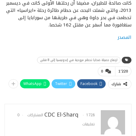
كانت صالحة للطيران، مضيفا أن رحلتها الأولى كانت في ديسمبر
2013، والتي شملت البحث عن حطام طائرة رحلة «ايراسيا» التي
تحطمت في بحر جاوة وهي في طريقها من سورابايا إلى
سنغافورة مما أسفر عن مقتل 162 شخصا.
المصدر
ارتفاع حصيلة ضحايا تحطم مروحية في إندونيسيا إلى 8 قتلى
0
1٬220
WhatsApp
Twitter
Facebook
شارك
CDC El-Sharq
1728 المشاركات
0
تعليقات