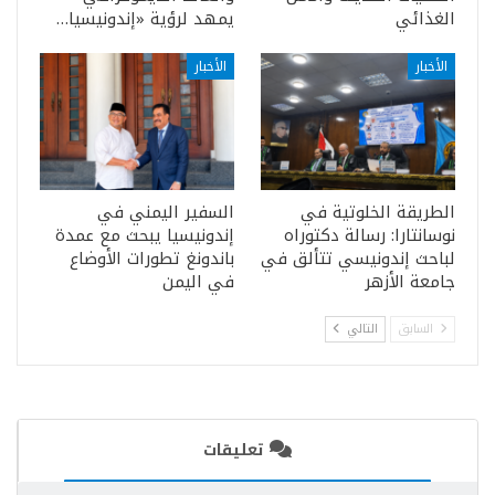
الغذائي
يمهد لرؤية «إندونيسيا…
الأخبار
الأخبار
الطريقة الخلوتية في
السفير اليمني في
نوسانتارا: رسالة دكتوراه
إندونيسيا يبحث مع عمدة
لباحث إندونيسي تتألق في
باندونغ تطورات الأوضاع
جامعة الأزهر
في اليمن
السابق
التالي
تعليقات