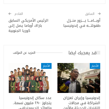
السابق
القادم
أوبـــامـــا يــــزور منــزل
الرئيس الأمريكي السابق
طفولتـــه في إندونيسيا
باراك أوباما يصل إلى
كوريا الجنوبية
قد يعجبك ايضا
المزيد عن المؤلف
الأخبار
الأخبار
إندونيسيا وإيران تعززان
عدد سكان إندونيسيا
الشراكة في مجالات
يتجاوز ٢٩٠ مليون نسمة..
التقنيات الحديثة والأمن
والعائد الديموغرافي