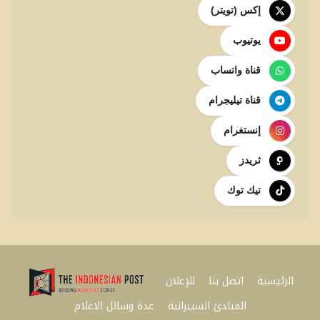
إكس (تويتر)
يوتيوب
قناة واتساب
قناة تيليجرام
إنستغرام
ثريدز
تيك توك
الرئيسية
اتصل بنا
للإعلان
المبادئ السيبرانية
عدة وسائل الاعلام