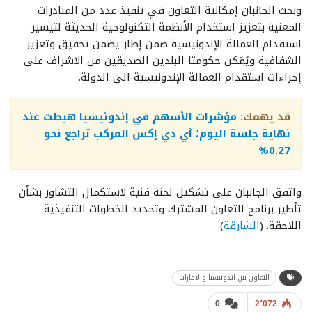
وبحث الجانبان إمكانية التعاون في تنفيذ عدد من المبادرات
المعنية بتعزيز استخدام الأنظمة التكنولوجية الحديثة لتيسير
استقدام العمالة الإندونيسية ضمن إطار يضمن تحقيق وتعزيز
الشفافية ويُمَكن حكومتا البلدين الصديقين من الاشراف على
إجراءات استقدام العمالة الإندونيسية الى الدولة.
قد يهمك:
مؤشرات الأسهم في إندونيسيا هبطت عند
نهاية جلسة اليوم؛ آي دي إكس المركب تراجع نحو
0.27%
واتفق الجانبان على تشكيل لجنة فنية لاستكمال التشاور بشأن
تأطير برنامج للتعاون المشترك وتحديد الخطوات التنفيذية
اللاحقة. (
الشارقة
)
التعاون بين اندونيسيا والامارات
0
2٬072