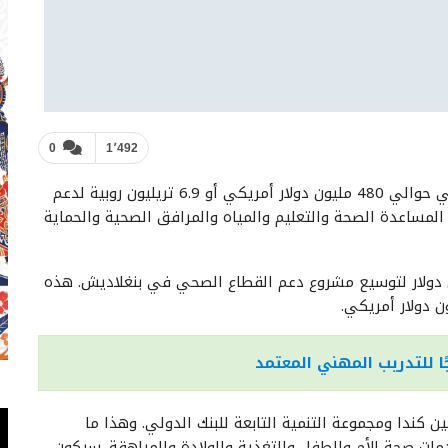
0
1٬492
– سيقدم البنك الدولي حوالي 480 مليون دولار أمريكي أو 6.9 تريليون روبية لدعم
لمساعدة الصحة والتعليم والمياه والمرافق الصحية والحماية
البنك الدولي على منحة قدرها 50 مليون دولار لتوسيع مشروع دعم القطاع الصحي في بنغلاديش. هذه
ندا ومجموعة التنمية التابعة للبنك الدولي. وهذا ما
ت صحة الأم والطفل والتغذية والولادة والمراهقة. سيكون