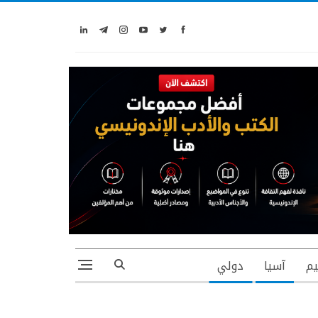
يم
آسيا
دولي