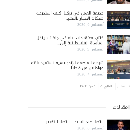
خديعة العمل في تركيا: كيف استدرجت
شبكات الاتجار بالبشر…
أغسطس 6, 2026
كتاب «غزة: ذات ليلة في جاكرتا» ينقل
المأساة الفلسطينية إلى…
أغسطس 5, 2026
شرطة العاصمة الإندونيسية تستعيد ثلاثة
مواطنين من ضحايا…
أغسطس 4, 2026
السابق
التالي
1 من 1٬630
مقالات
انتصار عبد السيد… انتصار للتغيير
أغسطس 6, 2026