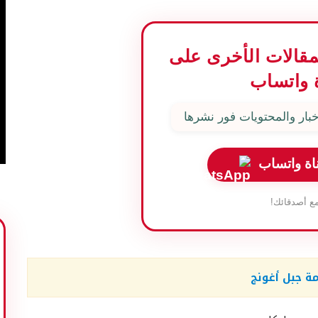
المقالات الأخرى على
 واتساب
بار والمحتويات فور نشرها
اة واتساب
ع أصدقائك!
مة جبل أغونج