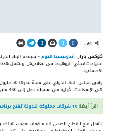
شارك
كوكس
بازار،
إندونيسيا
اليوم
احتياجات لاجئي الروهينجا في بنغلاديش. وتشمل هذه ا
الاجتماعية.
وافق مجلس 
هي الإسعافات الأولية في سلسلة تصل إلى 480 مليون دولار أمريكي.
اقرأ أيضا:
10 شركات مملوكة للدولة تفتح برنامجًا للتدريب المهني المعتمد
تشمل منح القطاع الصحي المساهمات بموجب شراكة بين ك
سيساعد لاجئي الروهينجا في بنغلاديش على تلقي خدما