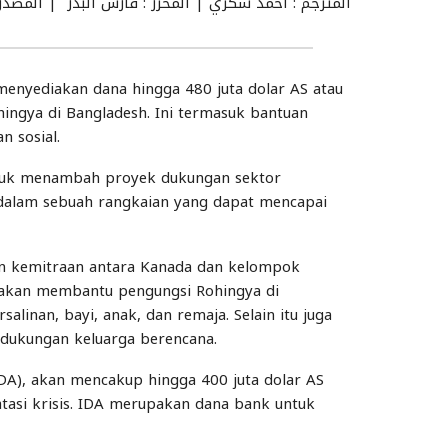
المترجم : أحمد شكري | المحرر : فارس البدر | المصدر :
enyediakan dana hingga 480 juta dolar AS atau
ingya di Bangladesh. Ini termasuk bantuan
n sosial.
ntuk menambah proyek dukungan sektor
 dalam sebuah rangkaian yang dapat mencapai
an kemitraan antara Kanada dan kelompok
i akan membantu pengungsi Rohingya di
alinan, bayi, anak, dan remaja. Selain itu juga
dukungan keluarga berencana.
DA), akan mencakup hingga 400 juta dolar AS
asi krisis. IDA merupakan dana bank untuk