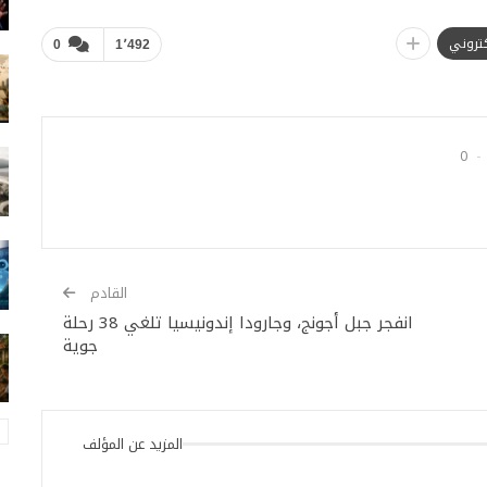
لكتروني
0
1٬492
0
القادم
انفجر جبل أجونج، وجارودا إندونيسيا تلغي 38 رحلة
جوية
المزيد عن المؤلف