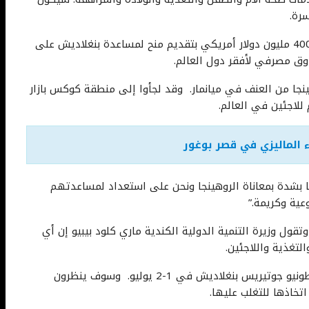
سرة.
سيشمل دعم المؤسسة الدولية للتنمية (IDA) حوالي 400 مليون دولار أمريكي بتقديم منح لمساعدة بنغلاديش على
وق مصرفي لأفقر دول العالم.
 أكثر من 700 ألف من الروهينجا من العنف في ميانمار. وقد لجأوا إلى منطقة كوكس بازار
للاجئين في العالم.
الماليزي في قصر بوغور
نا بشدة بمعاناة الروهينجا ونحن على استعداد لمساعدتهم
عية وكريمة.”
ول وزيرة التنمية الدولية الكندية ماري كلود بيبيو إن أي
تغذية واللاجئين.
من المقرر أن يزور كيم والأمين العام للأمم المتحدة أنطونيو جوتيريس بنغلاديش في 1-2 يوليو. وسوف ينظرون
تخاذها للتغلب عليها.