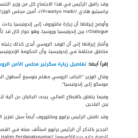
وقد رافق الرئيس في هذا الاجتماع كل من وزير التنسيق 
براسيتيو هادي //Prasetyo Hadi//، أمين مجلس الوزراء: تيدي إندرا ويجايا //Teddy Indra Wijaya//.
Dialogue// بين إندونيسيا وروسيا، وهو حوار كان قد تأجل سابقاً بسبب جائحة كوفيد-19، وسيُستأنف مجدداً الآن.
وأشار إيرلانغا إلى أن الوفد الروسي أبدى كذلك رغبته
مناطق مختلفة في إندونيسيا، وأن الحكومة الإندونيس
إقرأ أيضا:
تفاصيل زيارة سكرتير مجلس الأمن الرو
وقال الوزير: “الجانب الروسي مهتم بتوسيع أسطول الط
موسكو إلى إندونيسيا”.
وفيما يتعلق بالقطاع المالي، يبحث الجانبان عن آلية ل
بين البلدين.
وقد ناقش الرئيس برابوو ومانتوروف أيضاً سبل تعزيز الاستثمار //investment// بين إن
الجدير بالذكر أن الرئيس برابوو استأنف عمله في القص