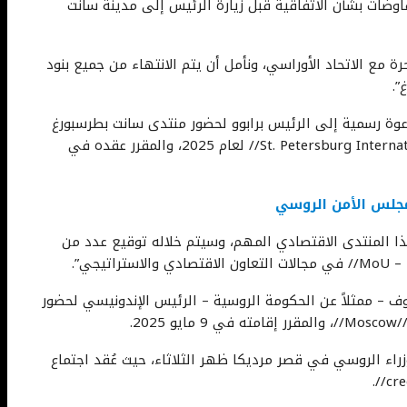
فاوضات بشأن الاتفاقية قبل زيارة الرئيس إلى مدينة سانت
لحرة مع الاتحاد الأوراسي، ونأمل أن يتم الانتهاء من جميع بنود
”.
عوة رسمية إلى الرئيس برابوو لحضور منتدى سانت بطرسبورغ
الاقتصادي الدولي //St. Petersburg International Economic Forum (SPIEF)// لعام 2025، والمقرر عقده في
مجلس الأمن الروسي
هذا المنتدى الاقتصادي المهم، وسيتم خلاله توقيع عدد من
وف – ممثلاً عن الحكومة الروسية – الرئيس الإندونيسي لحضور
زراء الروسي في قصر مرديكا ظهر الثلاثاء، حيث عُقد اجتماع