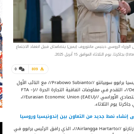
س الوزراء الروسي دينيس مانتوروف (يمين) يتصافحان قبيل انعقاد الاجتماع
0
809
– بحث رئيس جمهورية إندونيسيا برابوو سوبيانتو //Prabowo Subianto// مع النائب الأول
لرئيس وزراء روسيا، دينيس مانتوروف //Denis Manturov//، التقدم في مفاوضات اتفاقية التجارة الحرة //(FTA –
Free Trade Agreement)// بين إندونيسيا والاتحاد الاقتصادي الأوراسي //Eurasian Economic Union (EAEU)//،
ى إنشاء نمط جديد من التعاون بين إندونيسيا وروسيا
وقد صرّح وزير التنسيق للشؤون الاقتصادية، إيرلانغا هارتارتو //Airlangga Hartarto//، الذي رافق الرئيس برابوو في