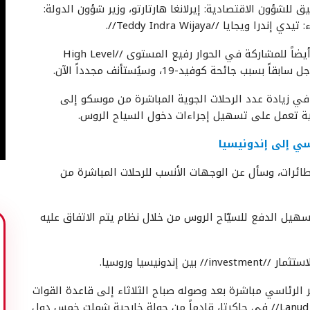
للشؤون الاقتصادية: إيرلانغا هارتارتو، وزير شؤون الدولة:
وأوضح إيرلانغا أن زيارة مانتوروف إلى إندونيسيا جاءت أيضاً للمشاركة في الحوار رفيع المستوى //High Level
 في زيادة عدد الرحلات الجوية المباشرة من موسكو إلى
ية تعمل على تسهيل إجراءات دخول السياح الروس.
سي إلى إندونيسيا
ائرات، وسأل عن الوجهات الأنسب للرحلات المباشرة من
تسهيل الدفع للسيّاح الروس من خلال نظام يتم الاتفاق عليه
دونيسيا وروسيا.
ر الرئاسي مباشرة بعد وصوله صباح الثلاثاء إلى قاعدة القوات
الجوية حليم بيرداناكوسوما //Lanud Halim Perdanakusuma// في جاكرتا، قادماً من جولة خارجية شملت خمس دول