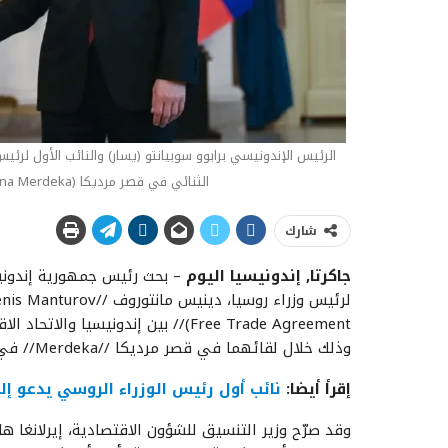
الرئيس الإندونيسي برابوو سوبيانتو (يسار) والنائب الأول لرئي
الثنائي في قصر مرديكا (Istana Merdeka) بجاكرتا، يوم الثلاثاء الموافق 15 أبريل 2025.
شارك
جاكرتا, إندونيسيا اليوم
وذلك خلال لقائهما في قصر مرديكا //Merdeka// في جاكرتا يوم الثلاثاء.
إقرأ أيضا:
نائب أول رئيس الوزراء الروسي يدعو إل