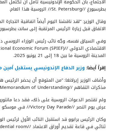
الاجتماع، بأن الحكومة الإندونيسية تأمل أن تكتمل الم
بطرسبورغ //St. Petersburg// الروسية هذا العام.
وقال الوزير: “لقد ناقشنا اليوم أيضاً اتفاقية التجارة ا
الاتفاق قبل زيارة الرئيس المرتقبة إلى سانت بطرسبورغ
وفي السياق نفسه، وجّه نائب رئيس الوزراء الروسي د
المدينة الروسية ما بين 18 إلى 21 يونيو 2025.
إقرأ أيضا:
وزير الدفاع الإندونيسي يستقبل أمين 
وأضاف الوزير إيرلانغا: “من المتوقع أن يحضر الرئيس 
مذكرات التفاهم //MoU – Memorandum of Understanding// في مجالات التعاون الاقتصادي والاستراتيجي”.
ولم تقتصر الدعوات الروسية على ذلك، فقد دعا مانتور
عرض يوم النصر //Victory Day Parade// في موسكو //Moscow//، والمقرر إقامته في 9 مايو 2025.
وكان الرئيس برابوو قد استقبل النائب الأول لرئيس الو
ثنائي في قاعة تقديم أوراق الاعتماد //credential room//.